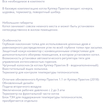
Все необходимое в комплекте
В базовую комплектацию котла Куппер Практик входит: кочерга,
шуровка, термометр, поворотный шибер.
Небольшие габариты
Котел занимает совсем немного места и может быть установлен
непосредственно в жилом помещении.
Особенности
Глубокая наклонная топка для использования длинных дров и
равномерного распределения угля по всей глубине топки при засыпке.
Защитный кожух-конвектор с конвекционными отверстиями для
дополнительного обогрева помещения, в котором установлен котел.
Возможность установки автоматического регулятора тяги для
управления интенсивностью горения.
Чугунный колосник (в котлах Куппер Практик В - водонаполненный).
Вместительный ящик зольника.
Термометр для контроля температуры теплоносителя.
Отличия обновленного Куппер Практик 1.1 от Куппер Практик (2018):
Обновленный дизайн
Подача вторичного воздуха
Увеличенное рабочее давление с 2 до 3 атм
Термометр на фронтальной части котла
Блок ТЭН для поддержания температуры теплоносителя,
приобретается отдельно