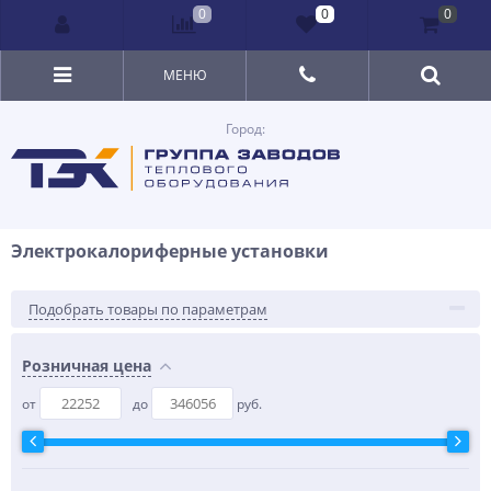
0
0
0
МЕНЮ
Город:
Элeктрoкaлoрифeрные установки
Подобрать товары по параметрам
Розничная цена
от
до
руб.