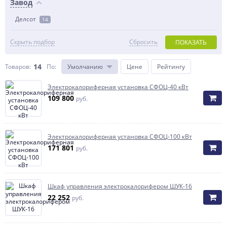
Завод
Делсот
14
Скрыть подбор
Сбросить
ПОКАЗАТЬ
14
Товаров:
По
:
Умолчанию
Цене
Рейтингу
Элeктрoкaлoрифeрная установка СФОЦ-40 кВт
109 800
руб.
Элeктрoкaлoрифeрная установка СФОЦ-100 кВт
171 801
руб.
Шкаф управления электрокалорифером ШУК-16
22 252
руб.