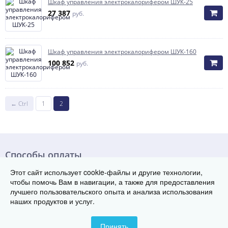
Шкаф управления электрокалорифером ШУК-25
27 387
руб.
Шкаф управления электрокалорифером ШУК-160
100 852
руб.
← Ctrl
1
2
Способы оплаты
Этот сайт использует cookie-файлы и другие технологии,
чтобы помочь Вам в навигации, а также для предоставления
лучшего пользовательского опыта и анализа использования
наших продуктов и услуг.
© Группа заводов теплового оборудования «ТЭК», 2017-2026
420061, г. Казань, ул. Космонавтов, д.67, корпус 2, офис 302
Телефон: 8 800 222-29-08
Принять