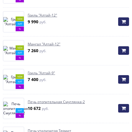
Гриль "Алтай-12"
NEW
9 990
руб.
ХИТ
%
Мангал "Алтай-12"
NEW
7 260
руб.
ХИТ
%
Гриль "Алтай-9"
NEW
7 400
руб.
ХИТ
%
Печь отопительная Смуглянка-2
10 672
руб.
ХИТ
%
Печь-утилизатор Термит