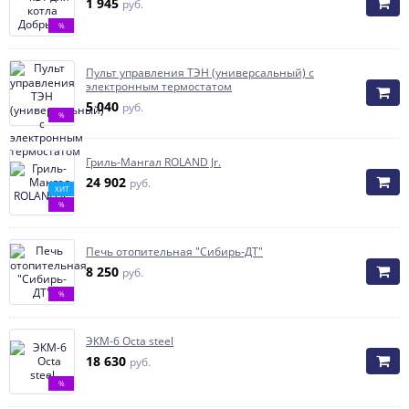
1 945
руб.
%
Пульт управления ТЭН (универсальный) с
электронным термостатом
5 040
руб.
%
Гриль-Мангал ROLAND Jr.
24 902
руб.
ХИТ
%
Печь отопительная "Сибирь-ДТ"
8 250
руб.
%
ЭКМ-6 Octa steel
18 630
руб.
%