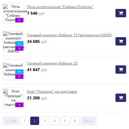
Печь отопительная "Сибирь-Полигон"
7 540
руб.
%
Газовый комплект Кобальт 15 (автоматика Sit630)
34 685
руб.
ХИТ
%
Газовый комплект Кобальт 25
41 847
руб.
ХИТ
%
Очаг "Природа" на подставке
21 200
руб.
%
← Ctrl
1
2
3
4
5
6
Ctrl →