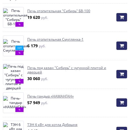
Печь отопительная "Сибирь" БВ-100
19 620
руб.
%
Печь отопительная Смуглянка-1
6 179
руб.
ХИТ
%
Печь под казан "Сибирь" с чугунной плитой и
дверцей
30 060
руб.
%
Печь-тандыр «НАМАНГАН»
57 949
руб.
%
ТЭН 6 кВт для котла Добрыня