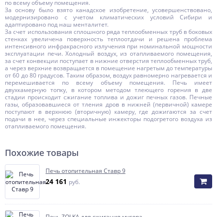
по всему объему помещения.
За основу было взято канадское изобретение, усовершенствовано,
модернизировано с учетом климатических условий Сибири и
адаптировано под наш менталитет.
За счет использования сплошного ряда теплообменных труб в боковых
стенках увеличена поверхность теплоотдачи и решена проблема
интенсивного инфракрасного излучения при номинальной мощности
эксплуатации печи. Холодный воздух, из отапливаемого помещения,
за счет конвекции поступает в нижние отверстия теплообменных труб,
а через верхние возвращается в помещение нагретым до температуры
от 60 до 80 градусов. Таким образом, воздух равномерно нагревается и
перемешивается по всему объему помещения. Печь имеет
двухкамерную топку, в котором методом тлеющего горения в две
стадии происходит сжигание топлива и дожиг печных газов. Печные
газы, образовавшиеся от тления дров в нижней (первичной) камере
поступают в верхнюю (вторичную) камеру, где дожигаются за счет
подачи в нее, через специальные инжекторы подогретого воздуха из
отапливаемого помещения.
Похожие товары
Печь отопительная Ставр 9
24 161
руб.
Печь ZOLKA для сжигания мусора