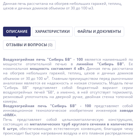
Данная печь рассчитана на обогрев небольших гаражей, теплиц,
цехов и дачных домиков объемом от 30 до 100 м3.
ОПИСАНИЕ
ХАРАКТЕРИСТИКИ
ФАЙЛЫ И ДОКУМЕНТЫ
ОТЗЫВЫ И ВОПРОСЫ
(0)
Воздухогрейная печь "Сибирь БВ" - 100
является наименьшей по
мощности отопительной печью в
линейке "Сибирь БВ".
Ее
номинальная
мощность составляет 4 кВт.
Данная печь рассчитана
на обогрев небольших гаражей, теплиц, цехов и дачных домиков
3
объемом от 30 до 100 м
. Главным преимуществом перед рыночными
аналогами является ее надежность и низкая стоимость. Модель печи
"Сибирь БВ" представляет собой бюджетный вариант серии
воздухогрейных печей "БВ", а именно, в ней отсутствует термометр,
резиновый уплотнитель на дверной ручке, двойная стенка топочной
камеры.
Воздухогрейная печь "Сибирь БВ" - 100
представляет собой
инновационное технологическое изобретение инженеров
завода
«НМК»
.
Печь представляет собой цельнометаллическую конструкцию,
состоящую из
металлических труб круглого сечения в количестве
6 штук
, обеспечивающую естественную конвекцию, благодаря чему
происходит быстрое нагревание воздуха и его плавное распределение