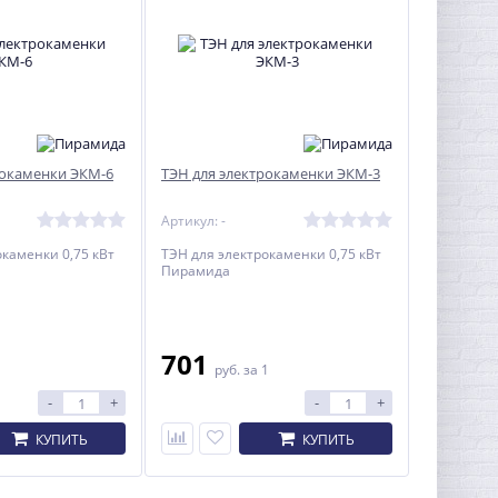
рокаменки ЭКМ-6
ТЭН для электрокаменки ЭКМ-3
Артикул: -
окаменки 0,75 кВт
ТЭН для электрокаменки 0,75 кВт
Пирамида
701
1
руб.
за 1
-
+
-
+
КУПИТЬ
КУПИТЬ