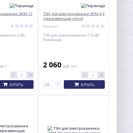
рокаменки ЭКМ-12
ТЭН для электрокаменки ЭКМ-4,5
(нержавеющая сетка)
Артикул: -
окаменки 2 кВт
ТЭН для электрокаменки 1,5 кВт
Пирамида
2 060
за 1
руб.
за 1
-
+
-
+
КУПИТЬ
КУПИТЬ