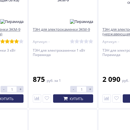
енки ЭКМ-9
ТЭН для электрокаменки ЭКМ-9
ТЭН для элект
а)
(нержавеющая 
Артикул: -
Артикул: -
нки 3 кВт
ТЭН для электрокаменки 1 кВт
ТЭН для электр
Пирамида
Пирамида
875
2 090
руб.
за 1
руб.
-
+
-
+
КУПИТЬ
КУПИТЬ