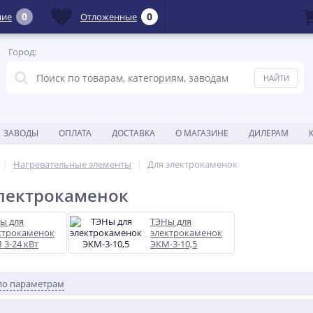
0
0
ние
Отложенные
Город:
ЗАВОДЫ
ОПЛАТА
ДОСТАВКА
О МАГАЗИНЕ
ДИЛЕРАМ
Нагревательные элементы
Для электрокаменок
лектрокаменок
ы для
ТЭНы для
ктрокаменок
электрокаменок
 3-24 кВт
ЭКМ-3-10,5
по параметрам