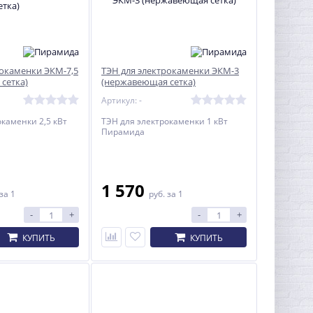
рокаменки ЭКМ-7,5
ТЭН для электрокаменки ЭКМ-3
сетка)
(нержавеющая сетка)
Артикул: -
окаменки 2,5 кВт
ТЭН для электрокаменки 1 кВт
Пирамида
1 570
за 1
руб.
за 1
-
+
-
+
КУПИТЬ
КУПИТЬ