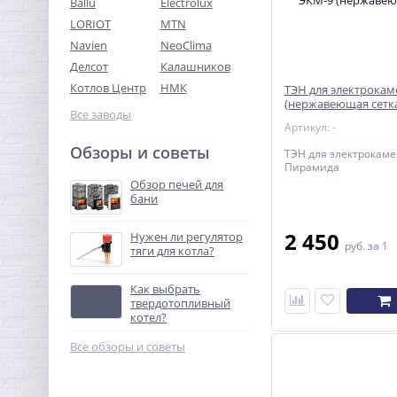
Ballu
Electrolux
LORIOT
MTN
Navien
NeoClima
Делсот
Калашников
Котлов Центр
НМК
ТЭН для электрокам
(нержавеющая сетк
Все заводы
Артикул: -
Обзоры и советы
ТЭН для электрокаме
Пирамида
Обзор печей для
бани
2 450
Нужен ли регулятор
руб.
за 1
тяги для котла?
Как выбрать
твердотопливный
котел?
Все обзоры и советы