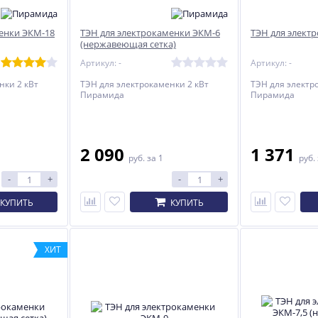
енки ЭКМ-18
ТЭН для электрокаменки ЭКМ-6
ТЭН для элект
(нержавеющая сетка)
%
%
%
Артикул: -
Артикул: -
нки 2 кВт
ТЭН для электрокаменки 2 кВт
ТЭН для электр
Пирамида
Пирамида
2 090
1 371
руб.
за 1
руб.
9
Тягорегулятор для котла
Электрокаменка ЭКМ-3
-
+
-
+
Добрыня
КУПИТЬ
КУПИТЬ
3 290
11 088
руб.
руб.
ХИТ