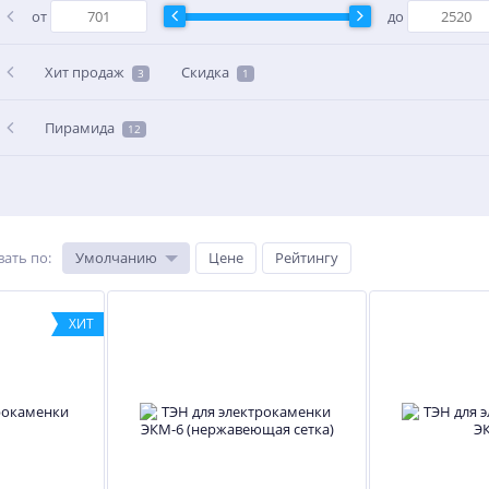
от
до
Хит продаж
Скидка
3
1
Пирамида
12
вать по
:
Умолчанию
Цене
Рейтингу
ХИТ