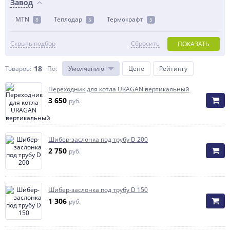
Завод
MTN
Теплодар
Термокрафт
8
5
5
Скрыть подбор
Сбросить
ПОКАЗАТЬ
18
Товаров:
По
:
Умолчанию
Цене
Рейтингу
Переходник для котла URAGAN вертикальный
3 650
руб.
Шибер-заслонка под трубу D 200
2 750
руб.
Шибер-заслонка под трубу D 150
1 306
руб.