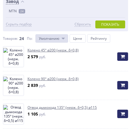
Завод
MTN
24
Скрыть подбор
Сбросить
ПОКАЗАТЬ
24
Товаров:
По
:
Умолчанию
Цене
Рейтингу
Колено 45° ⌀200 (нерж. δ=0,8)
2 579
руб.
Колено 90° ⌀200 (нерж. δ=0,8)
2 839
руб.
Отвод дымохода 135° (нерж. δ=0,5) ⌀115
1 105
руб.