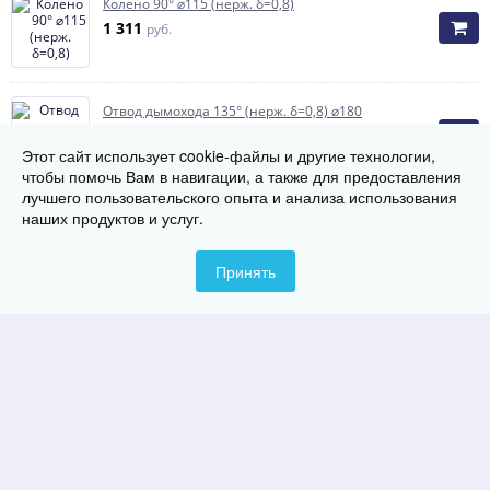
Колено 90° ⌀115 (нерж. δ=0,8)
1 311
руб.
Отвод дымохода 135° (нерж. δ=0,8) ⌀180
2 948
руб.
Этот сайт использует cookie-файлы и другие технологии,
чтобы помочь Вам в навигации, а также для предоставления
лучшего пользовательского опыта и анализа использования
наших продуктов и услуг.
Колено 90° ⌀150 (нерж. δ=0,8)
1 734
руб.
Принять
Отвод дымохода 90° (нерж. δ=0,8) ⌀150
2 858
руб.
Отвод дымохода 90° (нерж. δ=0,8) ⌀115
2 348
руб.