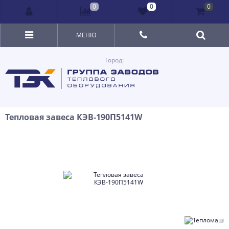
0
0
0
МЕНЮ
Город:
Тепловая завеса КЭВ-190П5141W