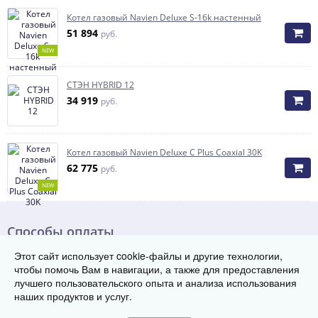
Котел газовый Navien Deluxe S-16k настенный
51 894
руб.
NEW
СТЭН HYBRID 12
34 919
руб.
Котел газовый Navien Deluxe C Plus Coaxial 30K
62 775
руб.
NEW
Способы оплаты
Этот сайт использует cookie-файлы и другие технологии,
чтобы помочь Вам в навигации, а также для предоставления
лучшего пользовательского опыта и анализа использования
наших продуктов и услуг.
© Группа заводов теплового оборудования «ТЭК», 2017-2026
420061, г. Казань, ул. Космонавтов, д.67, корпус 2, офис 302
Телефон: 8 800 222-29-08