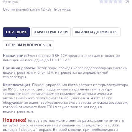
(0)
Артикул: -
Отопительный котел 12 кВт Пирамида
ОПИСАНИЕ
ХАРАКТЕРИСТИКИ
ФАЙЛЫ И ДОКУМЕНТЫ
ОТЗЫВЫ И ВОПРОСЫ
(0)
Назначение:
Электрокотел ЭВН-12У предназначен для отопления
помещений площадью до 110–130 м2.
Принцип работы:
Поток воды, проходя через водопроводную систему
водонагревателя и блок ТЭН, нагревается до определенной
температуры.
Комплектация:
Панель управления котла состоит из терморегулятора
до 85°С , позволяющего поддерживать заданную температуру
теплоносителя в отапливаемом помещении автоматически и
автоматическкого переключателя мощности 4+4+4 кВт. Также
оборудование имеет термовыключатель с автоматическим возвратом,
который отключает блок ТЭН в случае закипания воды в
водонагревателе.
Новинка!
Теперь в котлах можно менять расположение нижнего
патрубка относительно панели управления. Стандартно патрубки
выходят 1 вверх, а 1 вправо. В новой модели, при необходимости